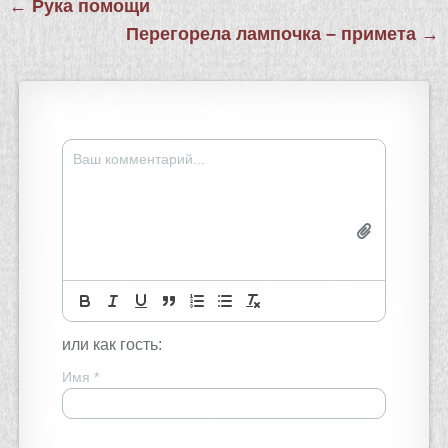
Навигация
← Рука помощи
по
Перегорела лампочка – примета →
записям
или как гость:
Имя
*