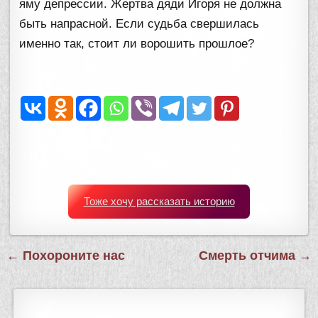
яму депрессии. Жертва дяди Игоря не должна
быть напрасной. Если судьба свершилась
именно так, стоит ли ворошить прошлое?
Тоже хочу рассказать историю
Навигация
← Похороните нас
Смерть отчима →
по
записям