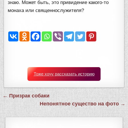
знаю. Может быть, это привидение какого-то
монаха или священнослужителя?
Тоже хочу рассказать историю
Навигация
← Призрак собаки
по
Непонятное существо на фото →
записям