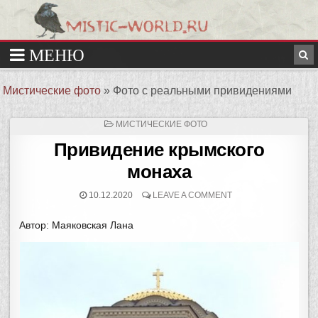
Мистические фото
»
Фото с реальными привидениями
ОПУБЛИКОВАНО
МИСТИЧЕСКИЕ ФОТО
В
Привидение крымского
монаха
10.12.2020
LEAVE A COMMENT
Автор: Маяковская Лана