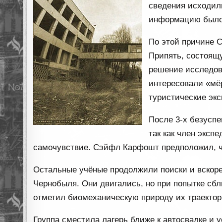
сведения исходил
информацию было
По этой причине 
Припять, состоящу
решение исследов
интересовали «мёр
туристические экс
После 3-х безусп
так как член эксп
самочувствие. Сэйфл Карфошт предположил, чт
Остальные учёные продолжили поиски и вскор
Чернобыля. Они двигались, но при попытке сб
отметил биомеханическую природу их траектор
Группа сместила лагерь ближе к автосвалке и у