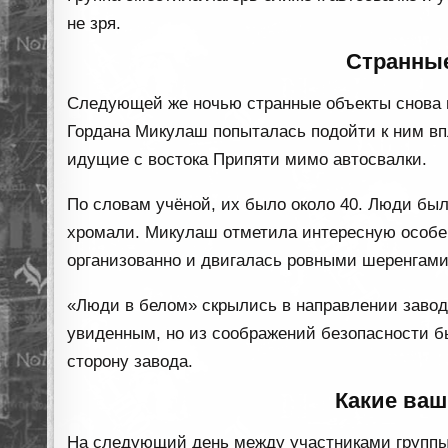
не зря.
Странны
Следующей же ночью странные объекты снова п
Гордана Микулаш попыталась подойти к ним вп
идущие с востока Припяти мимо автосвалки.
По словам учёной, их было около 40. Люди был
хромали. Микулаш отметила интересную особен
организованно и двигалась ровными шеренгами.
«Люди в белом» скрылись в направлении заво
увиденным, но из соображений безопасности б
сторону завода.
Какие ваш
На следующий день между участниками группы