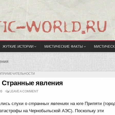
ЖУТКИЕ ИСТОРИИ
МИСТИЧЕСКИЕ ФАКТЫ
МИСТИЧЕСК
ения
ЛИКОВАНО
ОПРИМЕЧАТЕЛЬНОСТИ
 Странные явления
20
LEAVE A COMMENT
ились слухи о
странных явлениях
на юге Припяти (город
катастрофы на Чернобыльской АЭС). Поскольку эти