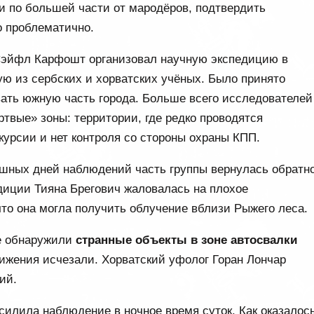
и по большей части от мародёров, подтвердить
 проблематично.
Сэйфл Карфошт организовал научную экспедицию в
ю из сербских и хорватских учёных. Было принято
ать южную часть города. Больше всего исследователей
твые» зоны: территории, где редко проводятся
курсии и нет контроля со стороны охраны КПП.
ешных дней наблюдений часть группы вернулась обратно
едиции Тияна Брегович жаловалась на плохое
о она могла получить облучение вблизи Рыжего леса.
е обнаружили
странные объекты в зоне автосвалки
лижения исчезали. Хорватский уфолог Горан Лончар
ий.
силила наблюдение в ночное время суток. Как оказалось