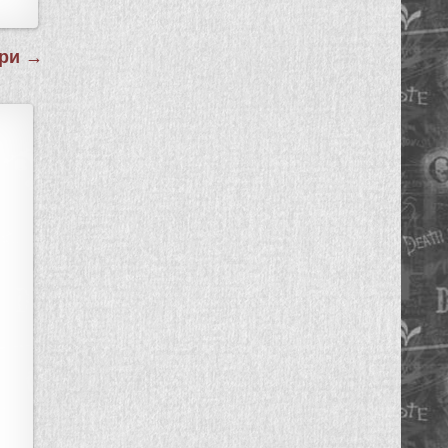
ери →