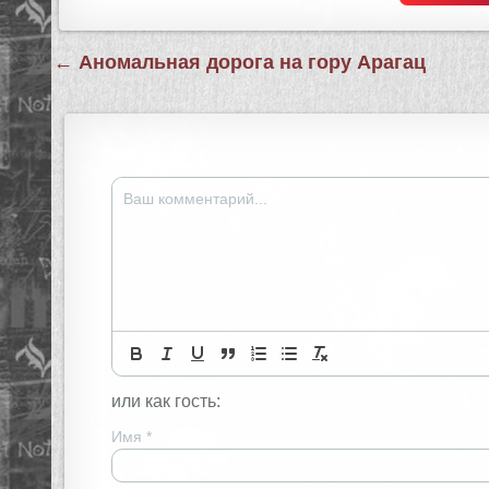
Навигация
← Аномальная дорога на гору Арагац
по
записям
или как гость:
Имя
*