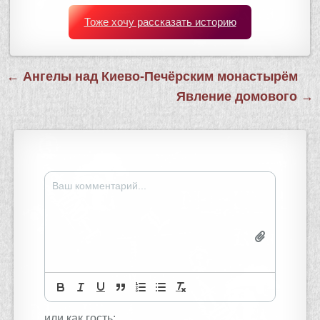
Тоже хочу рассказать историю
Навигация
← Ангелы над Киево-Печёрским монастырём
по
Явление домового →
записям
или как гость: