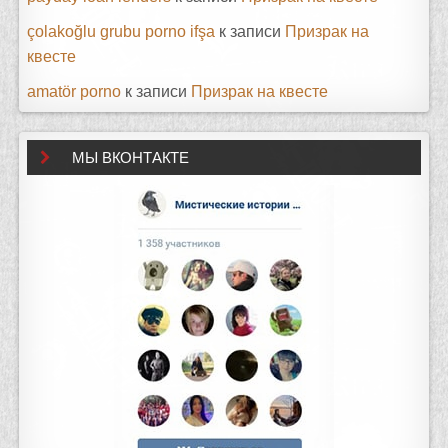
çolakoğlu grubu porno ifşa
к записи
Призрак на
квесте
amatör porno
к записи
Призрак на квесте
МЫ ВКОНТАКТЕ