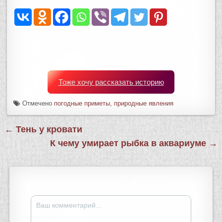
Тоже хочу рассказать историю
Отмечено
погодные приметы
,
природные явления
Навигация
← Тень у кровати
по
К чему умирает рыбка в аквариуме →
записям