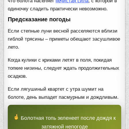
что болота населяет
нечистая сила
, с которой в
одиночку сладить практически невозможно.
Предсказание погоды
Если степные луни весной расселяются вблизи
гиблой трясины – приметы обещают засушливое
лето.
Когда кулики с криками летят в поля, покидая
топкие низины, следует ждать продолжительных
осадков.
Если лягушиный квартет с утра шумит на
болоте, день выпадет пасмурным и дождливым.
Болотная топь зеленеет после дождя к
затяжной непогоде