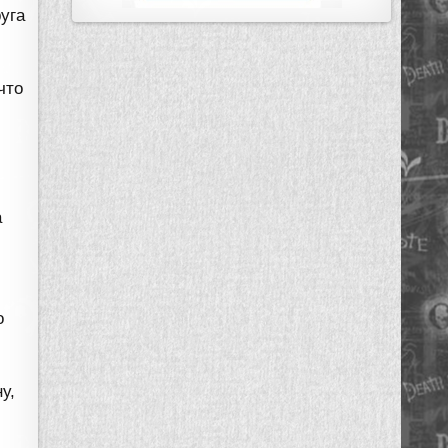
уга
что
а
о
у,