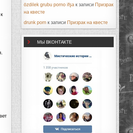
özdilek grubu porno ifşa
к записи
Призрак
на квесте
 к
drunk porn
к записи
Призрак на квесте
МЫ ВКОНТАКТЕ
я.
вет