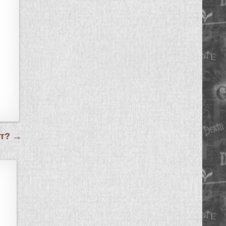
от? →