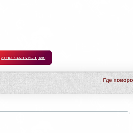
чу рассказать историю
Где повор