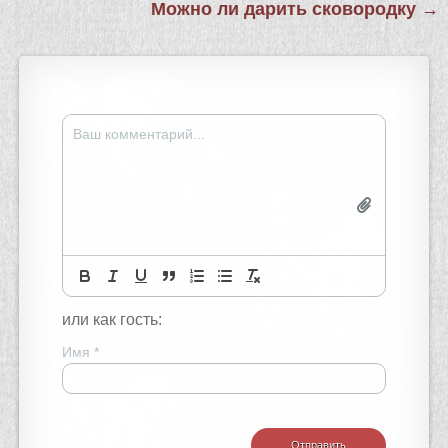
Можно ли дарить сковородку →
записям
или как гость:
Имя
*