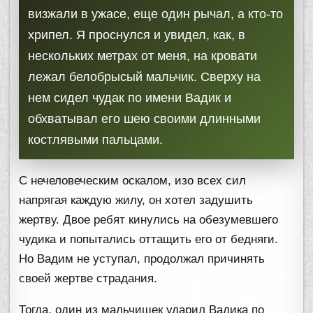
визжали в ужасе, еще один рычал, а кто-то
хрипел. Я проснулся и увидел, как, в
нескольких метрах от меня, на кровати
лежал белобрысый мальчик. Сверху на
нем сидел чудак по имени Вадик и
обхватывал его шею своими длинными
костлявыми пальцами.
С нечеловеческим оскалом, изо всех сил
напрягая каждую жилу, он хотел задушить
жертву. Двое ребят кинулись на обезумевшего
чудика и попытались оттащить его от бедняги.
Но Вадим не уступал, продолжал причинять
своей жертве страдания.
Тогда, один из мальчишек ударил Вадика по