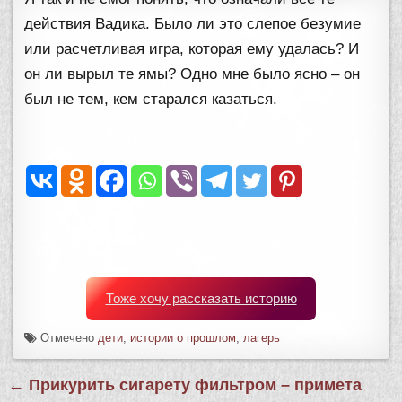
действия Вадика. Было ли это слепое безумие
или расчетливая игра, которая ему удалась? И
он ли вырыл те ямы? Одно мне было ясно – он
был не тем, кем старался казаться.
Тоже хочу рассказать историю
Отмечено
дети
,
истории о прошлом
,
лагерь
Навигация
← Прикурить сигарету фильтром – примета
по