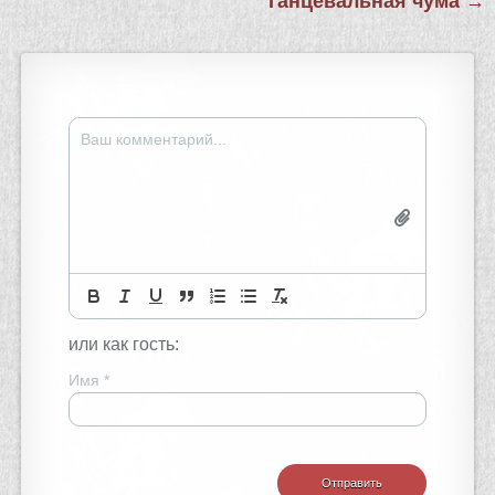
Танцевальная чума →
записям
или как гость:
Имя
*