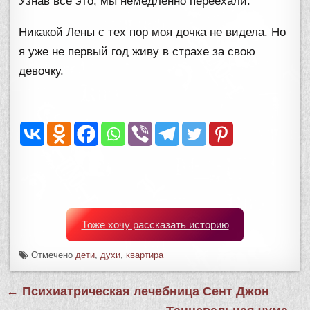
Узнав всё это, мы немедленно переехали.
Никакой Лены с тех пор моя дочка не видела. Но
я уже не первый год живу в страхе за свою
девочку.
Тоже хочу рассказать историю
Отмечено
дети
,
духи
,
квартира
Навигация
← Психиатрическая лечебница Сент Джон
по