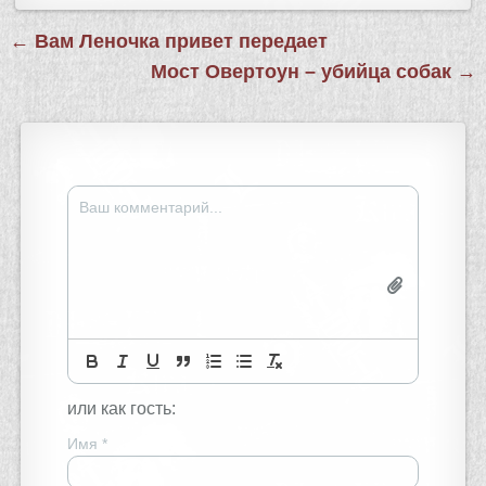
Навигация
← Вам Леночка привет передает
по
Мост Овертоун – убийца собак →
записям
или как гость:
Имя
*