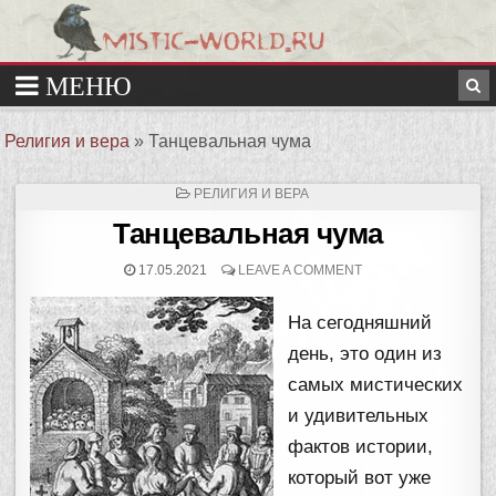
Религия и вера
»
Танцевальная чума
ОПУБЛИКОВАНО
РЕЛИГИЯ И ВЕРА
В
Танцевальная чума
17.05.2021
LEAVE A COMMENT
На сегодняшний
день, это один из
самых мистических
и удивительных
фактов истории,
который вот уже