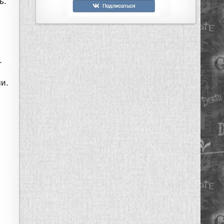
ь.
.
и.