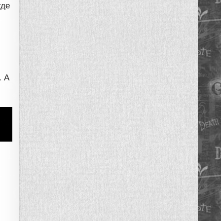
где
. А