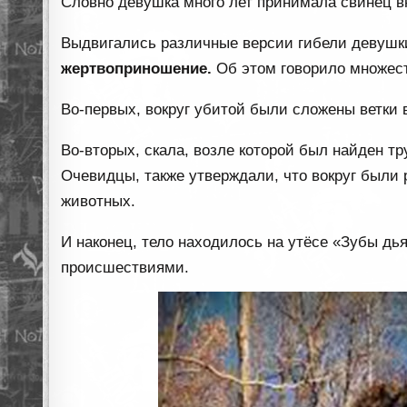
Словно девушка много лет принимала свинец вн
Выдвигались различные версии гибели девушки
жертвоприношение.
Об этом говорило множест
Во-первых, вокруг убитой были сложены ветки
Во-вторых, скала, возле которой был найден т
Очевидцы, также утверждали, что вокруг были
животных.
И наконец, тело находилось на утёсе «Зубы дь
происшествиями.