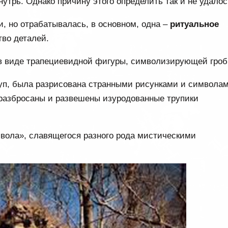
утрь. Однако причину этого определить так и не удалос
, но отрабатывалась, в основном, одна –
ритуальное
во деталей.
 в виде трапециевидной фигуры, символизирующей гроб
руп, была разрисована странными рисунками и символам
 разбросаны и развешены изуродованные трупики
явола», славящегося разного рода мистическими