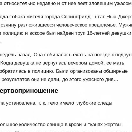
 относительно недавно и от нее веет зловещим ужасом
года собака жителя города Спрингфилд, штат Нью-Джер
хозяину разложившееся человеческое предплечье. Мужч
в полицию и вскоре был найден труп 16-летней девушки
.
недель назад. Она собиралась ехать на поезде к подруг
 Когда девушка не вернулась вечером домой, ее мать
 обратилась в полицию. Были организованы обширные
х результатов они не дали, до этого ужасного дня…
жертвоприношение
а установлена, т. к. тело имело глубокие следы
ольшое количество свинца в крови и тканях жертвы.