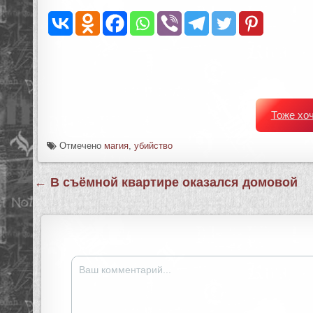
Тоже хо
Отмечено
магия
,
убийство
Навигация
← В съёмной квартире оказался домовой
по
записям