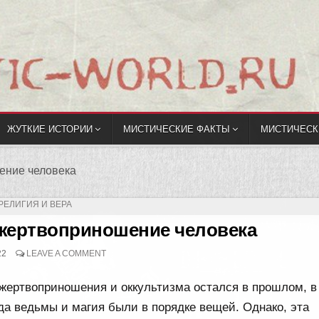
ЖУТКИЕ ИСТОРИИ
МИСТИЧЕСКИЕ ФАКТЫ
МИСТИЧЕСК
ение человека
ОПУБЛИКОВАНО
РЕЛИГИЯ И ВЕРА
В
 жертвоприношение человека
22
LEAVE A COMMENT
 жертвоприношения и оккультизма остался в прошлом, в
гда ведьмы и магия были в порядке вещей. Однако, эта