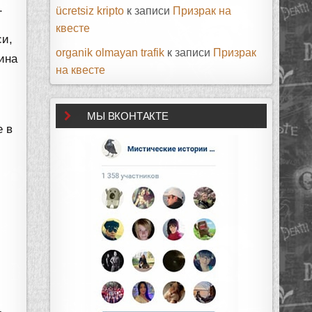
.
ücretsiz kripto
к записи
Призрак на
квесте
си,
organik olmayan trafik
к записи
Призрак
ина
на квесте
МЫ ВКОНТАКТЕ
е в