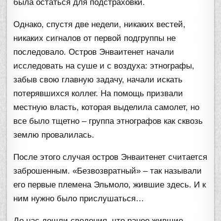
была остаться для подстраховки.
Однако, спустя две недели, никаких вестей,
никаких сигналов от первой подгруппы не
последовало. Остров Энваитенет начали
исследовать на суше и с воздуха: этнографы,
забыв свою главную задачу, начали искать
потерявшихся коллег. На помощь призвали
местную власть, которая выделила самолет, но
все было тщетно – группа этнографов как сквозь
землю провалилась.
После этого случая остров Энваитенет считается
заброшенным. «Безвозвратный» – так называли
его первые племена Эльмоло, жившие здесь. И к
ним нужно было прислушаться…
До нас дошли сведения, что ранее жившие