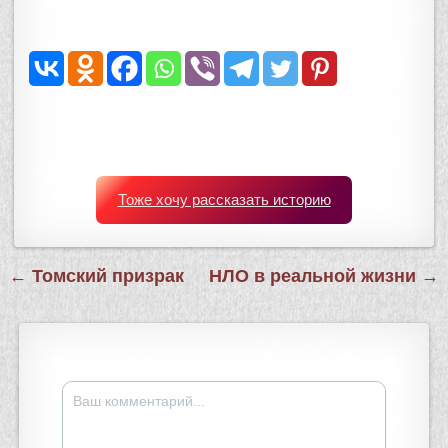
Тоже хочу рассказать историю
Навигация
← Томский призрак
НЛО в реальной жизни →
по
записям