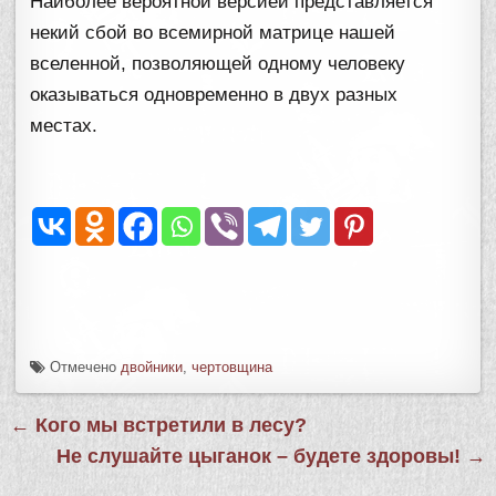
Наиболее вероятной версией представляется
некий сбой во всемирной матрице нашей
вселенной, позволяющей одному человеку
оказываться одновременно в двух разных
местах.
Отмечено
двойники
,
чертовщина
Навигация
← Кого мы встретили в лесу?
по
Не слушайте цыганок – будете здоровы! →
записям