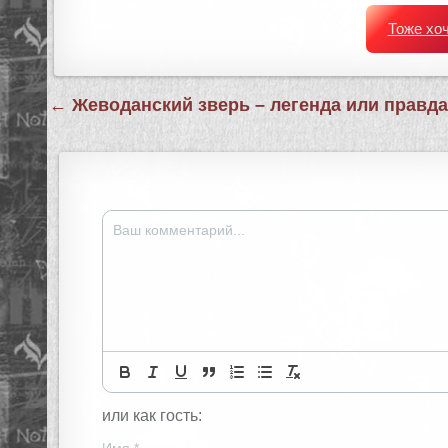
Тоже хо
Навигация
← Жеводанский зверь – легенда или правд
по
записям
или как гость:
Имя
*