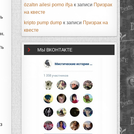
özaltın ailesi porno ifşa
к записи
Призрак
на квесте
ть
kripto pump dump
к записи
Призрак на
квесте
н.
ть
МЫ ВКОНТАКТЕ
з