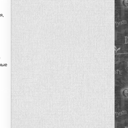
я,
…
ные