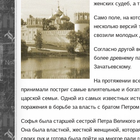
женских судеб, а 
Само поле, на кот
несколько версий 
свозили молодых д
Согласно другой в
более древнему п
Зачатьевскому.
На протяжении вс
принимали постриг самые влиятельные и богат
царской семьи. Одной из самых известных ист
поражения в борьбе за власть с братом Петром 
Софья была старшей сестрой Петра Великого и
Она была властной, жесткой женщиной, которая
своих рук и готова была пойти на многое ради 