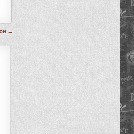
Зои →