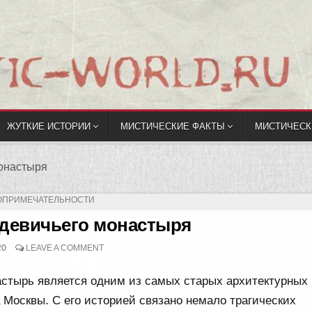
ЖУТКИЕ ИСТОРИИ
МИСТИЧЕСКИЕ ФАКТЫ
МИСТИЧЕСК
онастыря
ЛИКОВАНО
ОПРИМЕЧАТЕЛЬНОСТИ
девичьего монастыря
20
LEAVE A COMMENT
стырь является одним из самых старых архитектурных
 Москвы. С его историей связано немало трагических