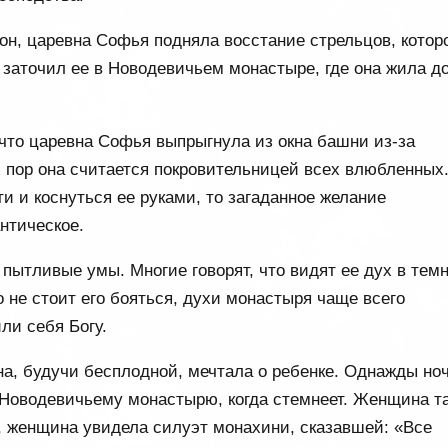
рон, царевна Софья подняла восстание стрельцов, котор
 заточил ее в Новодевичьем монастыре, где она жила д
, что царевна Софья выпрыгнула из окна башни из-за
 пор она считается покровительницей всех влюбленных
и и коснуться ее руками, то загаданное желание
нтическое.
пытливые умы. Многие говорят, что видят ее дух в тем
не стоит его бояться, духи монастыря чаще всего
ли себя Богу.
ина, будучи бесплодной, мечтала о ребенке. Однажды но
 Новодевичьему монастырю, когда стемнеет. Женщина та
, женщина увидела силуэт монахини, сказавшей: «Все