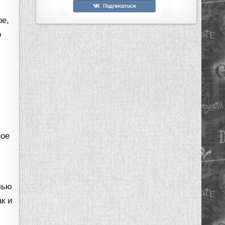
ое,
о
.
ное
чью
к и