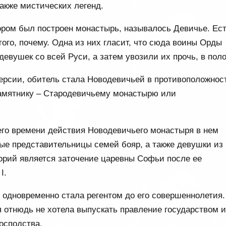
также мистических легенд.
ором был построен монастырь, называлось Девичье. Ес
того, почему. Одна из них гласит, что сюда воины Орды
евушек со всей Руси, а затем увозили их прочь, в поло
ерсии, обитель стала Новодевичьей в противоположнос
амятнику – Стародевичьему монастырю или
его времени действия Новодевичьего монастыря в нем
ые представительницы семей бояр, а также девушки из
орий является заточение царевны Софьи после ее
I.
 одновременно стала регентом до его совершеннолетия.
 отнюдь не хотела выпускать правление государством и
господства.