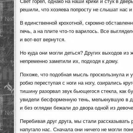
Свет горел, однако на наши крики и стук в двер
решили, что хозяева попросту не слышат нас 
В единственной крохотной, скромно обставленн
печь, а на плите что-то варилось. Все выглядел
и вот-вот вернутся.
Но куда они могли деться? Других выходов из
непременно заметили их, подходя к дому.
Похоже, что подобная мысль проскользнула и у
робко переступая с ноги на ногу, озирались круг
тишину разорвал звук бьющегося стекла, как б
увидели бесформенную тень, мелькнувшую в д
и без оглядки бежали до двора одной из девоч
Перебивая друг друга, мы стали рассказывать 
напугало нас. Сначала они ничего не могли по