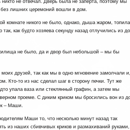
ь никто не отвечал. Дверь была не заперта, поэтому мы
и без лишних церемоний вошли в дом.
ой комнате никого не было, однако, дыша жаром, топил
о так, как будто хозяева секунду назад отлучились из д
 жилища не было, да и двор был небольшой – мы бы
 моих друзей, так как мы в одно мгновение замолчали и
ом. Кто-то из нас сделал шаг в сторону печки. Тут же
удто упала ваза или стеклянный графин, а затем мы
верном проеме. С диким криком мы бросились вон из д
ек – Маши.
родителям Маши то, что несколько минут назад так
нять из наших сбивчивых криков и размахиваний руками,