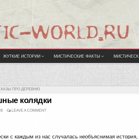
ЖУТКИЕ ИСТОРИИ
МИСТИЧЕСКИЕ ФАКТЫ
МИСТИЧЕСК
БЛИКОВАНО
СКАЗЫ ПРО ДЕРЕВНЮ
шные колядки
20
LEAVE A COMMENT
ски с каждым из нас случалась необъяснимая история,