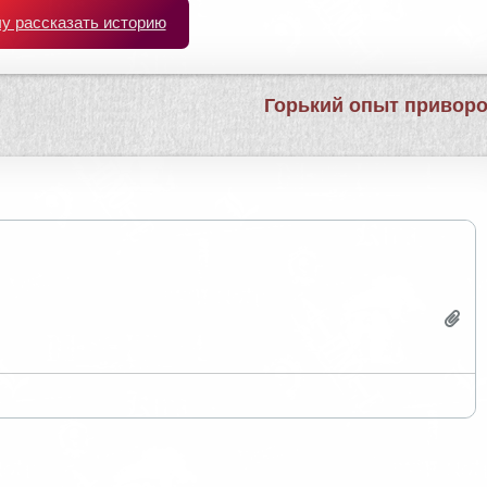
чу рассказать историю
Горький опыт привор