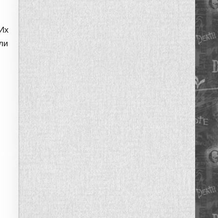
 Их
ли