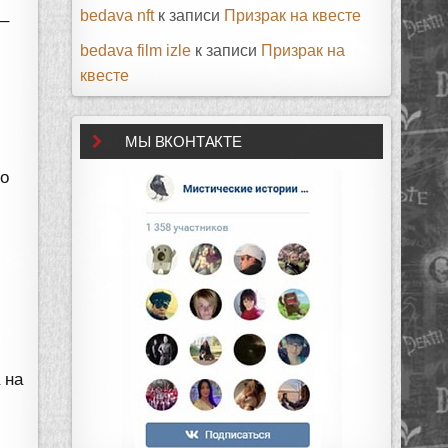
bedava nft
к записи
Призрак на квесте
 –
bedava film izle
к записи
Призрак на
квесте
МЫ ВКОНТАКТЕ
го
 на