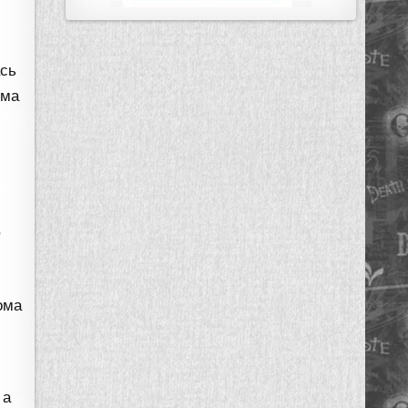
ась
ома
,
ома
 а