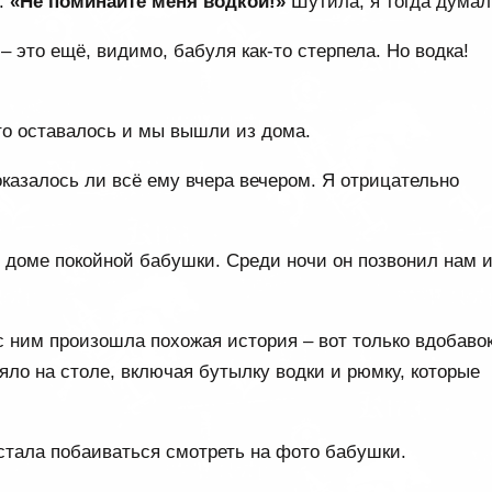
а:
«Не поминайте меня водкой!»
Шутила, я тогда думал
– это ещё, видимо, бабуля как-то стерпела. Но водка!
то оставалось и мы вышли из дома.
оказалось ли всё ему вчера вечером. Я отрицательно
 доме покойной бабушки. Среди ночи он позвонил нам 
с ним произошла похожая история – вот только вдобавок
ояло на столе, включая бутылку водки и рюмку, которые
 стала побаиваться смотреть на фото бабушки.