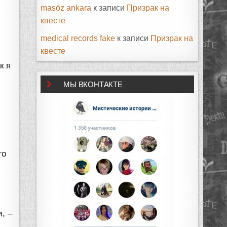
masöz ankara
к записи
Призрак на
в
квесте
medical records fake
к записи
Призрак на
квесте
к я
МЫ ВКОНТАКТЕ
то
, –