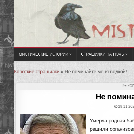
МИСТИЧЕСКИЕ ИСТОРИИ
СТРАШИЛКИ НА НОЧЬ
Короткие страшилки
»
Не поминайте меня водкой!
ОП
КО
В
Не помина
29.11.20
Умерла родная ба
решили организов