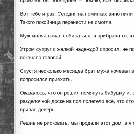
произнёс он, побледнев. – Помню, всё говорил
Вот тебе и раз. Сегодня на поминках вино пили 
Такого покойница перенести не смогла.
Муж молча начал собираться, я прибрала то, ч
Утром супруг с жалкой надеждой спросил, не п
покачала головой.
Спустя несколько месяцев брат мужа ночевал в
попросился приехать.
Оказалось, что он решил помянуть бабушку и, 
разделочной доске на пол полетело всё, что ст
припас деверь.
Решив не рисковать, мы продали этот дом, а я