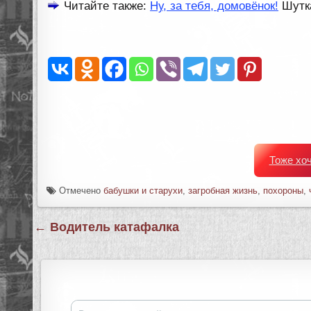
Читайте также:
Ну, за тебя, домовёнок!
Шутка
Тоже хо
Отмечено
бабушки и старухи
,
загробная жизнь
,
похороны
,
Навигация
← Водитель катафалка
по
записям