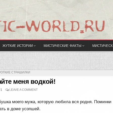
ЖУТКИЕ ИСТОРИИ
МИСТИЧЕСКИЕ ФАКТЫ
МИСТИЧЕСК
УБЛИКОВАНО
РОТКИЕ СТРАШИЛКИ
йте меня водкой!
21
LEAVE A COMMENT
бушка моего мужа, которую любила вся родня. Поминки
ать в доме усопшей.