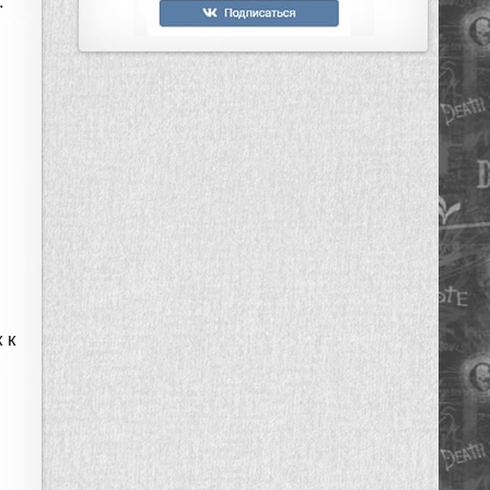
.
и
 к