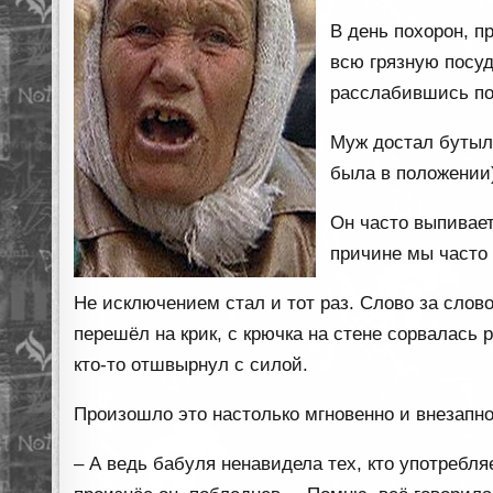
В день похорон, п
всю грязную посуд
расслабившись по
Муж достал бутыло
была в положении
Он часто выпивает
причине мы часто
Не исключением стал и тот раз. Слово за слово
перешёл на крик, с крючка на стене сорвалась 
кто-то отшвырнул с силой.
Произошло это настолько мгновенно и внезапно
– А ведь бабуля ненавидела тех, кто употребля