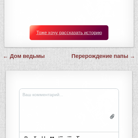
Тоже хочу рассказать историю
Навигация
← Дом ведьмы
Перерождение папы →
по
записям