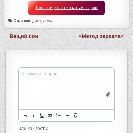
Тоже хочу рассказать историю
Отмечено
дети
,
дома
Навигация
← Вещий сон
«Метод зеркала» →
по
записям
или как гость: