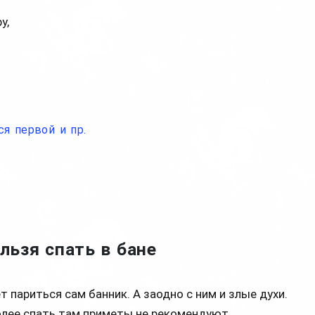
у,
я первой и пр.
льзя спать в бане
т париться сам банник. А заодно с ним и злые духи.
более спать там приметы не рекомендуют.