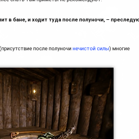
пит в бане, и ходит туда после полуночи, – преследу
 (присутствие после полуночи
нечистой силы
) многие
.