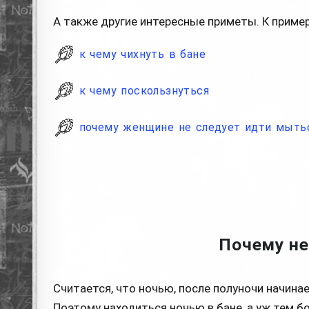
А также другие интересные приметы. К пример
к чему чихнуть в бане
к чему поскользнуться
почему женщине не следует идти мытьс
Почему не
Считается, что ночью, после полуночи начинае
Поэтому находиться ночью в бане, а уж тем 