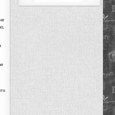
не
о,
и
ае
что