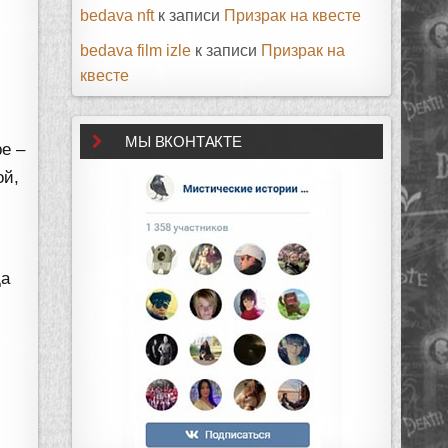
bedava nft
к записи
Призрак на квесте
bedava film izle
к записи
Призрак на
квесте
МЫ ВКОНТАКТЕ
е –
ой,
да