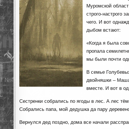
Муромской области
строго-настрого з
чего. И вот однаж
дыбом встают:
«Когда я была сов
пропала семилетн
мы были почти одн
В семье Голубевых
двойняшки – Маша 
вместе. И вот в о
Сестренки собрались по ягоды в лес. А лес тё
Собрались папа, мой дедушка да пару деревен
Вернулся дед поздно, дома все начали расспра