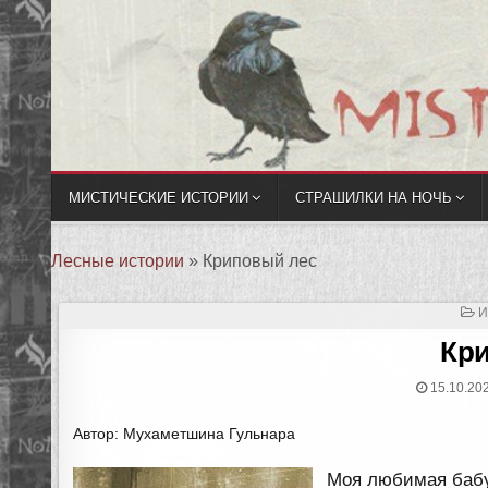
МИСТИЧЕСКИЕ ИСТОРИИ
СТРАШИЛКИ НА НОЧЬ
Лесные истории
»
Криповый лес
О
И
В
Кр
15.10.20
Автор: Мухаметшина Гульнара
Моя любимая бабу