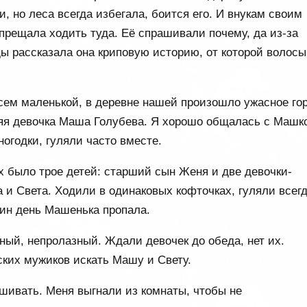
, но леса всегда избегала, боится его. И внукам своим
апрещала ходить туда. Её спрашивали почему, да из-за
ды рассказала она криповую историю, от которой волосы
сем маленькой, в деревне нашей произошло ужасное гор
яя девочка Маша Голубева. Я хорошо общалась с Машк
огодки, гуляли часто вместе.
 было трое детей: старший сын Женя и две девочки-
и Света. Ходили в одинаковых кофточках, гуляли всег
дин день Машенька пропала.
мный, непролазный. Ждали девочек до обеда, нет их.
ских мужиков искать Машу и Свету.
шивать. Меня выгнали из комнаты, чтобы не