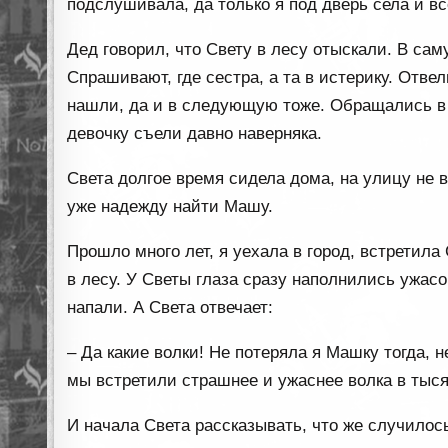
подслушивала, да только я под дверь села и в
Дед говорил, что Свету в лесу отыскали. В сам
Спрашивают, где сестра, а та в истерику. Отве
нашли, да и в следующую тоже. Обращались в п
девочку съели давно наверняка.
Света долгое время сидела дома, на улицу не 
уже надежду найти Машу.
Прошло много лет, я уехала в город, встретила
в лесу. У Светы глаза сразу наполнились ужасо
напали. А Света отвечает:
– Да какие волки! Не потеряла я Машку тогда, н
мы встретили страшнее и ужаснее волка в тыся
И начала Света рассказывать, что же случилось