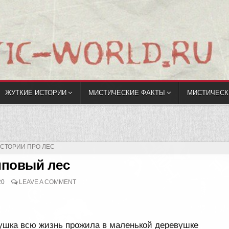
ЖУТКИЕ ИСТОРИИ
МИСТИЧЕСКИЕ ФАКТЫ
МИСТИЧЕСК
ПУБЛИКОВАНО
СТОРИИ ПРО ЛЕС
иповый лес
20
LEAVE A COMMENT
шка всю жизнь прожила в маленькой деревушке