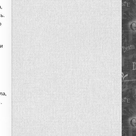
,
ь.
о
 и
ла,
…