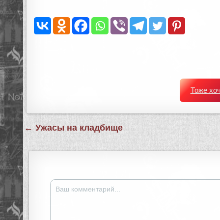
Тоже хо
Навигация
← Ужасы на кладбище
по
записям