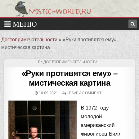
Достопримечательности
»
«Руки противятся ему» –
мистическая картина
ОПУБЛИКОВАНО
ДОСТОПРИМЕЧАТЕЛЬНОСТИ
В
«Руки противятся ему» –
мистическая картина
10.09.2021
LEAVE A COMMENT
В 1972 году
молодой
американский
живописец Билл