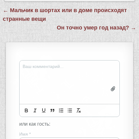
Навигация
← Мальчик в шортах или в доме происходят
по
странные вещи
записям
Он точно умер год назад? →
или как гость:
Имя
*