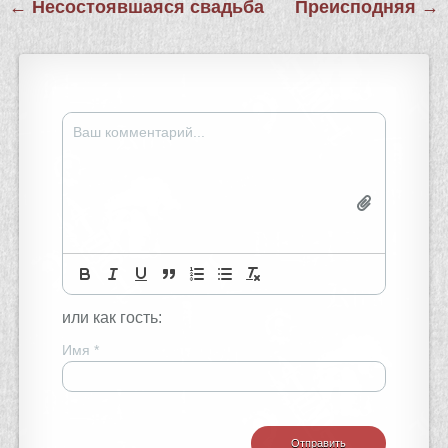
Навигация
← Несостоявшаяся свадьба
Преисподняя →
по
записям
или как гость:
Имя
*