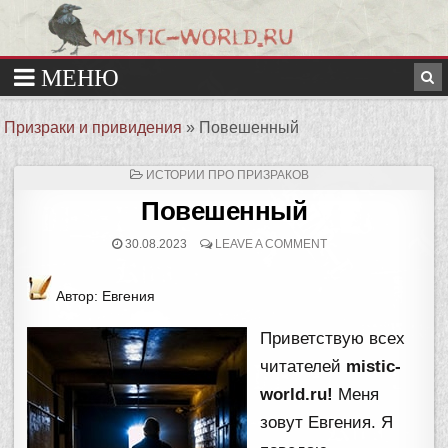
Призраки и привидения
»
Повешенный
ОПУБЛИКОВАНО
ИСТОРИИ ПРО ПРИЗРАКОВ
В
Повешенный
30.08.2023
LEAVE A COMMENT
Автор: Евгения
Приветствую всех
читателей
mistic-
world.ru!
Меня
зовут Евгения. Я