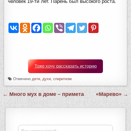
человек 19-ти лет. Парень был высокого роста.
Тоже хочу рассказать историю
Отмечено
дети
,
духи
,
спиритизм
Навигация
← Много мух в доме – примета
«Марево» →
по
записям