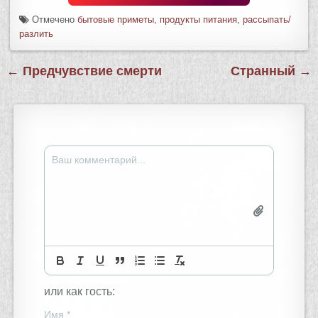
Отмечено
бытовые приметы
,
продукты питания
,
рассыпать/
разлить
Навигация
← Предчувствие смерти
Странный →
по
записям
или как гость:
Имя
*