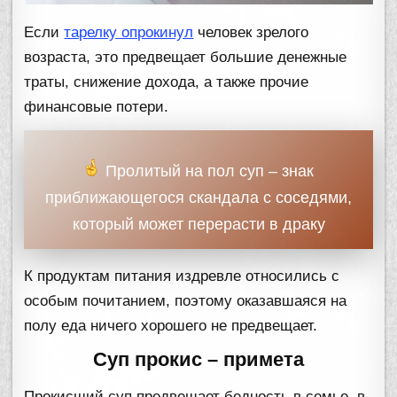
Если
тарелку опрокинул
человек зрелого
возраста, это предвещает большие денежные
траты, снижение дохода, а также прочие
финансовые потери.
Пролитый на пол суп – знак
приближающегося скандала с соседями,
который может перерасти в драку
К продуктам питания издревле относились с
особым почитанием, поэтому оказавшаяся на
полу еда ничего хорошего не предвещает.
Суп прокис – примета
Прокисший суп предвещает бедность в семье, в