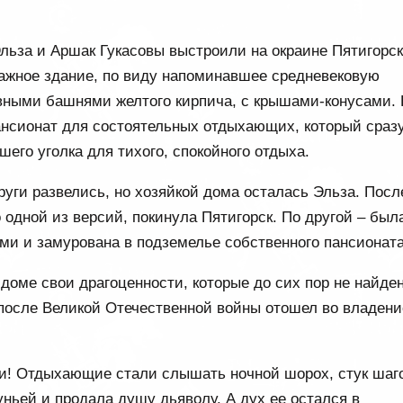
 Эльза и Аршак Гукасовы выстроили на окраине Пятигорс
тажное здание, по виду напоминавшее средневековую
ивными башнями желтого кирпича, с крышами-конусами. 
ансионат для состоятельных отдыхающих, который сраз
шего уголка для тихого, спокойного отдыха.
уги развелись, но хозяйкой дома осталась Эльза. Посл
 одной из версий, покинула Пятигорск. По другой – был
ми и замурована в подземелье собственного пансионата
доме свои драгоценности, которые до сих пор не найде
 после Великой Отечественной войны отошел во владени
щи! Отдыхающие стали слышать ночной шорох, стук шаг
ньей и продала душу дьяволу. А дух ее остался в