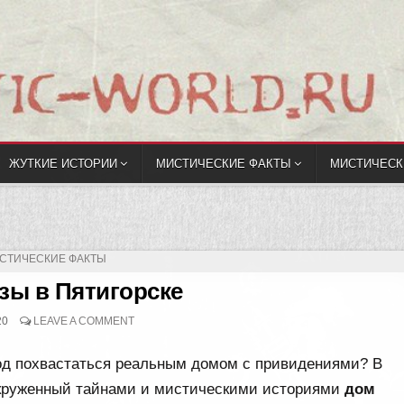
ЖУТКИЕ ИСТОРИИ
МИСТИЧЕСКИЕ ФАКТЫ
МИСТИЧЕСК
УБЛИКОВАНО
СТИЧЕСКИЕ ФАКТЫ
зы в Пятигорске
20
LEAVE A COMMENT
од похвастаться реальным домом с привидениями? В
окруженный тайнами и мистическими историями
дом