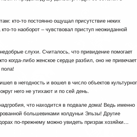
там: кто-то постоянно ощущал присутствие неких
а кто-то наоборот – чувствовал приступ неожиданной
 недобрые слухи. Считалось, что привидение помогает
то когда-либо женское сердце разбил, оно не привечает
 пола!
шел в негодность и вошел в число объектов культурно
круг него не утихают и по сей день.
 надгробия, что находится в подвале дома! Ведь именно
урованной большевиками колдуньи Эльзы! Другие
ридорах по-прежнему можно увидеть призрак хозяйки…