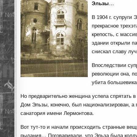
Эльзы
…
В 1904 г. супруги
прекрасное трехэ
крепость, с масс
здании открыли п
снискал славу луч
Впоследствии супр
революции она, по
убита большевика
Но предварительно женщина успела спрятать в 
Дом Эльзы, конечно, был национализирован, а
санатория имени Лермонтова.
Вот тут-то и начали происходить странные ве
рыдания… Поговаривали, что Эльза была колду