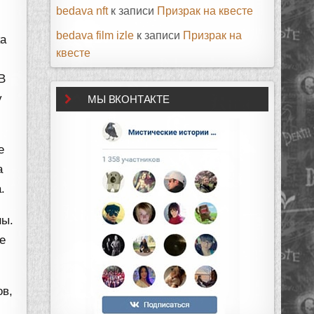
bedava nft
к записи
Призрак на квесте
bedava film izle
к записи
Призрак на
ка
квесте
В
у
МЫ ВКОНТАКТЕ
е
а
.
ны.
е
ов,