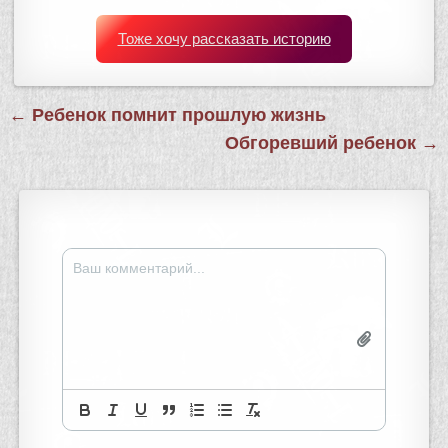
Тоже хочу рассказать историю
Навигация
← Ребенок помнит прошлую жизнь
по
Обгоревший ребенок →
записям