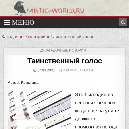
Загадочные истории
»
Таинственный голос
ОПУБЛИКОВАНО
ЗАГАДОЧНЫЕ ИСТОРИИ
В
Таинственный голос
17.03.2021
2 КОММЕНТАРИЯ
Автор: Кристина
Это был один из
весенних вечеров,
когда еще на улице
держится
промозглая погода.