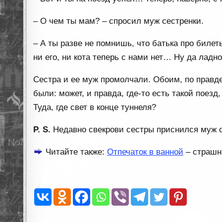
– О чем ты мам? – спросил муж сестренки.
– А ты разве не помнишь, что батька про билеты
ни его, ни кота теперь с нами нет… Ну да ладн
Сестра и ее муж промолчали. Обоим, по правде 
были: может, и правда, где-то есть такой поез
Туда, где свет в конце туннеля?
P. S.
Недавно свекрови сестры приснился муж с
Читайте также:
Отпечаток в ванной
– страшн