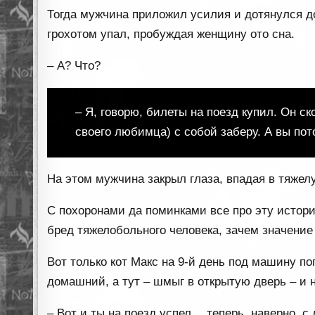
Тогда мужчина приложил усилия и дотянулся до
грохотом упал, пробуждая женщину ото сна.
– А? Что?
– Я, говорю, билеты на поезд купил. Он ск
своего любимца) с собой заберу. А вы пот
На этом мужчина закрыл глаза, впадая в тяжелу
С похоронами да поминками все про эту истори
бред тяжелобольного человека, зачем значение
Вот только кот Макс на 9-й день под машину по
домашний, а тут – шмыг в открытую дверь – и н
– Вот и ты на поезд успел… теперь, наверно,