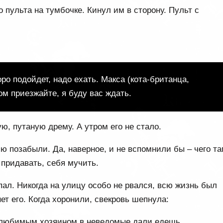
 пульта на тумбочке. Кинул им в сторону. Пульт с
оро подойдет, надо ехать. Макса (кота-британца,
ом приезжайте, я буду вас ждать.
ю, путаную дрему. А утром его не стало.
ю позабыли. Да, наверное, и не вспомнили бы – чего та
 придавать, себя мучить.
пал. Никогда на улицу особо не рвался, всю жизнь был
ет его. Когда хоронили, свекровь шепнула:
 с любимым хозяином в неведомые дали едешь…