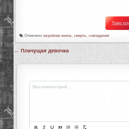
Тоже хо
Отмечено
загробная жизнь
,
смерть
,
совпадения
Навигация
← Плачущая девочка
по
записям