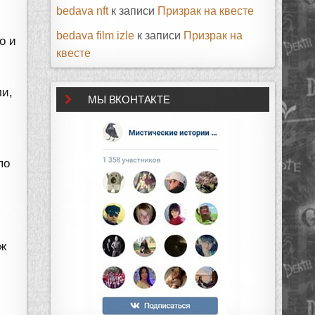
bedava nft
к записи
Призрак на квесте
bedava film izle
к записи
Призрак на
о и
квесте
ли,
МЫ ВКОНТАКТЕ
по
уж