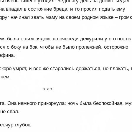
ы очень тяжело уходил: бедолагу день за днем съедал
на впадал в состояние бреда, и то просил подать ему
друг начинал звать маму на своем родном языке – громк
мя была с ним рядом: по очереди дежурили у его посте
ся с боку на бок, чтобы не было пролежней, осторожно
афина.
скоро умрет, и все же старались держаться, не плакать, 
 нем.
* * *
та. Она немного прикорнула: ночь была беспокойная, м
не спал.
есчур глубок.