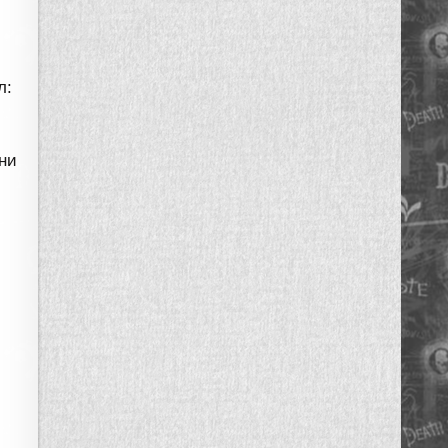
л:
дни