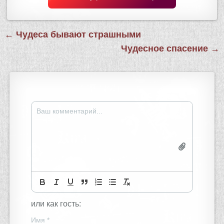
Навигация
← Чудеса бывают страшными
по
Чудесное спасение →
записям
или как гость:
Имя
*