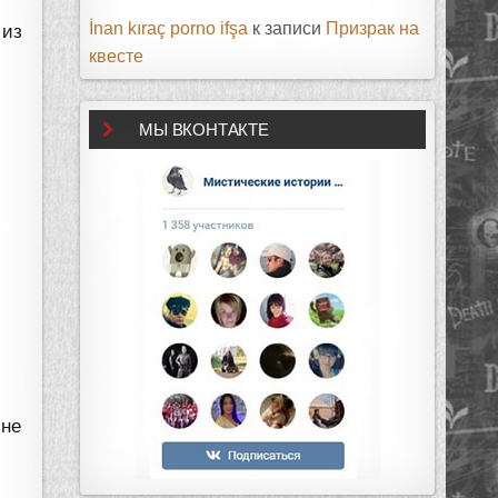
İnan kıraç porno ifşa
к записи
Призрак на
 из
квесте
МЫ ВКОНТАКТЕ
 не