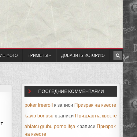
ИЕ ФОТО
ПРИМЕТЫ
ДОБАВИТЬ ИСТОРИЮ
ПОСЛЕДНИЕ КОММЕНТАРИИ
poker freeroll
к записи
Призрак на квесте
kayıp bonusu
к записи
Призрак на квесте
ют
ahlatcı grubu porno ifşa
к записи
Призрак
на квесте