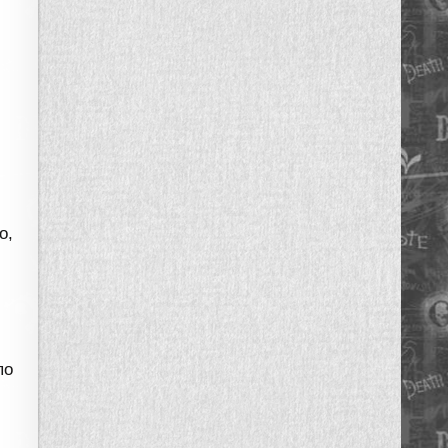
о,
по