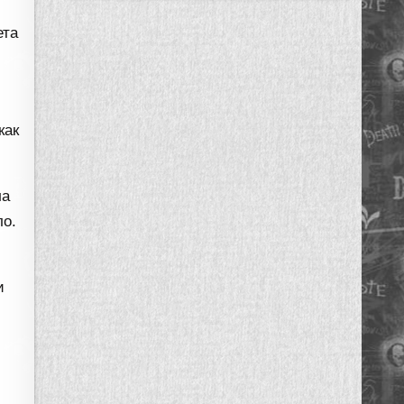
ета
как
ла
ло.
и