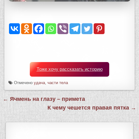
Тоже хочу рассказать историю
Отмечено
удача
,
части тела
Навигация
← Ячмень на глазу – примета
по
К чему чешется правая пятка →
записям