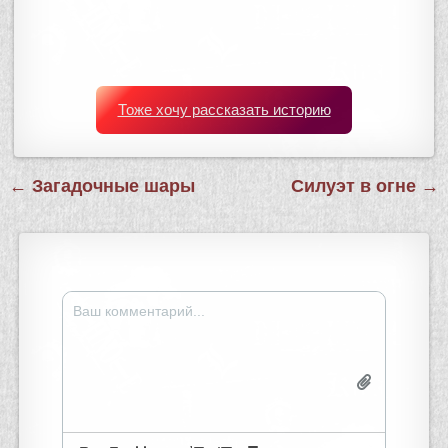
Тоже хочу рассказать историю
Навигация
← Загадочные шары
Силуэт в огне →
по
записям