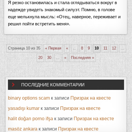
Я резко остановилась и стала оглядываться вокруг в
надежде увидеть знакомый силуэт. Помню, в голове
еще мелькнула мысль: «Отец, наверное, переживает и
решил пойти встретить меня».
Страница 10 из 35
« Первая
«
...
8
9
10
11
12
...
20
30
...
»
Последняя »
ПОСЛЕДНИЕ КОММЕНТАРИИ
binary options scam
к записи
Призрак на квесте
yasadışı kumar
к записи
Призрак на квесте
halit doğan porno ifşa
к записи
Призрак на квесте
masöz ankara
к записи
Призрак на квесте