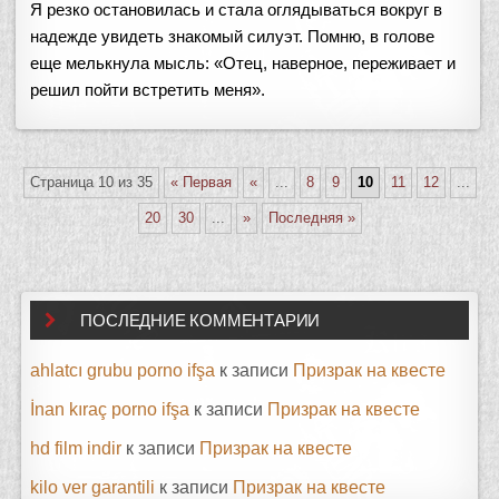
Я резко остановилась и стала оглядываться вокруг в
надежде увидеть знакомый силуэт. Помню, в голове
еще мелькнула мысль: «Отец, наверное, переживает и
решил пойти встретить меня».
Страница 10 из 35
« Первая
«
...
8
9
10
11
12
...
20
30
...
»
Последняя »
ПОСЛЕДНИЕ КОММЕНТАРИИ
ahlatcı grubu porno ifşa
к записи
Призрак на квесте
İnan kıraç porno ifşa
к записи
Призрак на квесте
hd film indir
к записи
Призрак на квесте
kilo ver garantili
к записи
Призрак на квесте