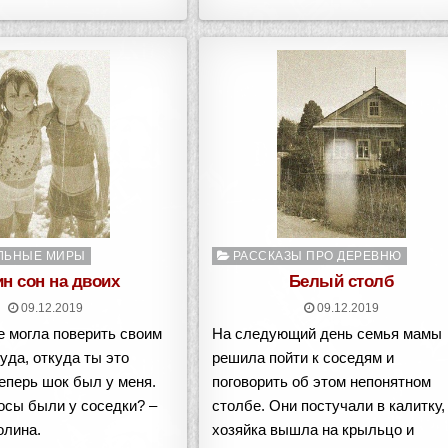
о
Опубликовано
ЛЬНЫЕ МИРЫ
РАССКАЗЫ ПРО ДЕРЕВНЮ
в
н сон на двоих
Белый столб
09.12.2019
09.12.2019
не могла поверить своим
На следующий день семья мамы
уда, откуда ты это
решила пойти к соседям и
еперь шок был у меня.
поговорить об этом непонятном
осы были у соседки? –
столбе. Они постучали в калитку,
олина.
хозяйка вышла на крыльцо и