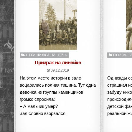
Опубликовано
Опубликован
СТРАШИЛКИ НА НОЧЬ
ПОРЧА, Г
в
в
Призрак на линейке
09.12.2019
На этом месте истории в зале
Однажды со
воцарилась полная тишина. Тут одна
страшная ис
девочка из группы каменщиков
забуду нико
громко спросила:
происходило
– А мальчик умер?
детской фан
Зал словно взорвался.
реальной жи