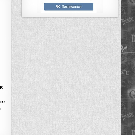
о.
ьно
я