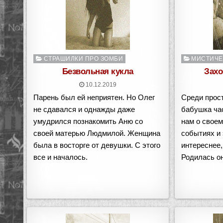
Опубликовано
Опубликован
СТРАШИЛКИ ПРО ЗОМБИ
МИСТИЧЕ
в
в
Безвольная кукла
Захо
10.12.2019
Парень был ей неприятен. Но Олег
Среди прос
не сдавался и однажды даже
бабушка ча
умудрился познакомить Аню со
нам о своем
своей матерью Людмилой. Женщина
событиях и 
была в восторге от девушки. С этого
интереснее,
все и началось.
Родилась 