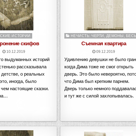
о
Опубликовано
СКИЕ ИСТОРИИ
НЕЧИСТЬ: ЧЕРТИ, ДЕМОНЫ, БЕС
в
ронение скифов
Съемная квартира
10.12.2019
09.12.2019
то выдуманных историй
Удивлению девушки не было гран
стенько рассказывала
когда Дима тоже не смог открыть
 детстве, о реальных
дверь. Это было невероятно, пот
это, иногда, было
что Дима был крепким парнем.
 чем настоящие сказки.
Дверь только немного поддавала
она…
и тут же с силой захлопывалась.