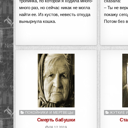
тропинка, по которой я ходила много-
сказала:
много раз, но сейчас никак не могла
– Ты не вер
найти ее. Из кустов, невесть откуда
покажу сего
вынырнула кошка.
Потом без 
Опубликовано
Опубликован
ПОКОЙНИКИ И МЕРТВЕЦЫ
ЖУТКИЕ 
в
в
Смерть бабушки
Ста
08.12.2019