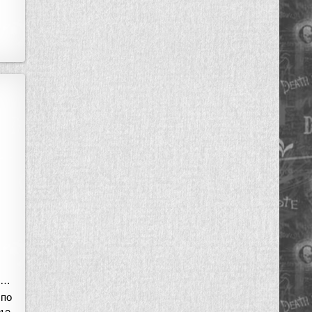
л…
 по