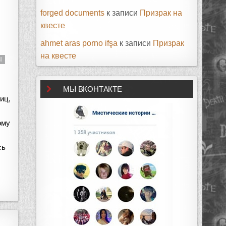
forged documents
к записи
Призрак на
квесте
ahmet aras porno ifşa
к записи
Призрак
на квесте
Ы
МЫ ВКОНТАКТЕ
иц,
ому
сь