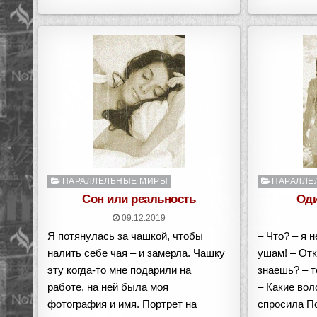
Опубликовано
Опубликован
ПАРАЛЛЕЛЬНЫЕ МИРЫ
ПАРАЛЛЕ
в
в
Сон или реальность
Оди
09.12.2019
Я потянулась за чашкой, чтобы
– Что? – я 
налить себе чая – и замерла. Чашку
ушам! – Отк
эту когда-то мне подарили на
знаешь? – т
работе, на ней была моя
– Какие вол
фотография и имя. Портрет на
спросила П