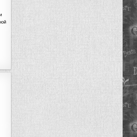
и
ной