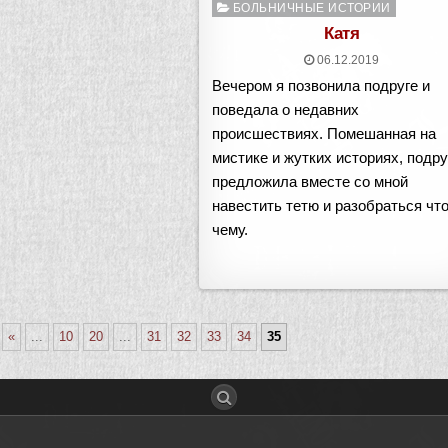
Опубликовано
БОЛЬНИЧНЫЕ ИСТОРИИ
в
Катя
06.12.2019
Вечером я позвонила подруге и
поведала о недавних
происшествиях. Помешанная на
мистике и жутких историях, подру
предложила вместе со мной
навестить тетю и разобраться что
чему.
«
...
10
20
...
31
32
33
34
35