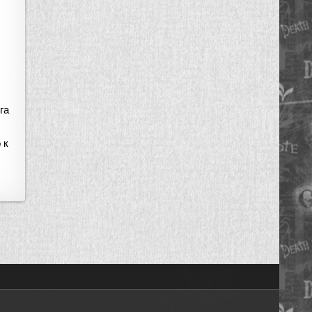
га
 к