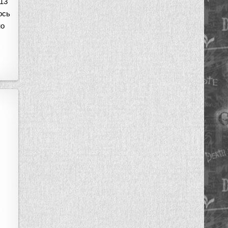
 13
ось
но