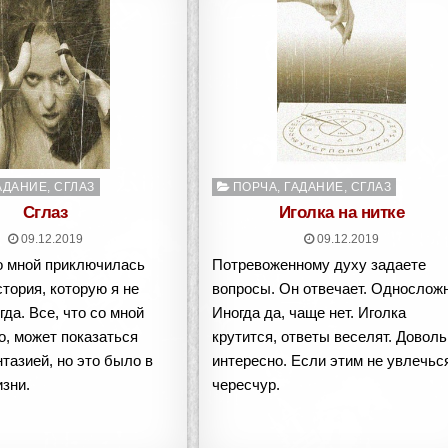
о
Опубликовано
АДАНИЕ, СГЛАЗ
ПОРЧА, ГАДАНИЕ, СГЛАЗ
в
Сглаз
Иголка на нитке
09.12.2019
09.12.2019
 мной приключилась
Потревоженному духу задаете
тория, которую я не
вопросы. Он отвечает. Односложн
гда. Все, что со мной
Иногда да, чаще нет. Иголка
, может показаться
крутится, ответы веселят. Довол
тазией, но это было в
интересно. Если этим не увлечьс
зни.
чересчур.