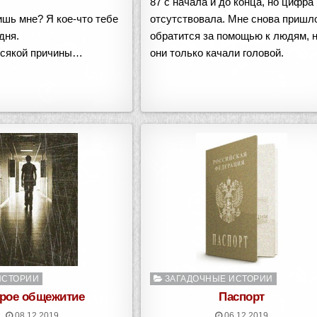
87 с начала и до конца, но цифра
ишь мне? Я кое-что тебе
отсутствовала. Мне снова пришл
дня.
обратится за помощью к людям, 
всякой причины…
они только качали головой.
о
Опубликовано
ИСТОРИИ
ЗАГАДОЧНЫЕ ИСТОРИИ
в
рое общежитие
Паспорт
08.12.2019
06.12.2019