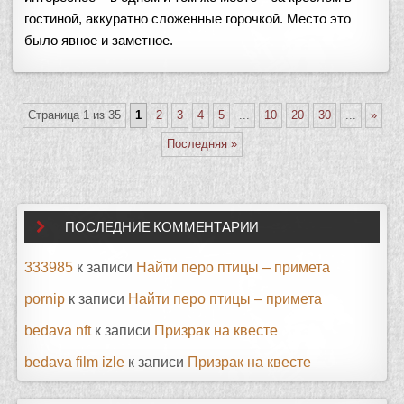
гостиной, аккуратно сложенные горочкой. Место это
было явное и заметное.
Страница 1 из 35
1
2
3
4
5
...
10
20
30
...
»
Последняя »
ПОСЛЕДНИЕ КОММЕНТАРИИ
333985
к записи
Найти перо птицы – примета
pornip
к записи
Найти перо птицы – примета
bedava nft
к записи
Призрак на квесте
bedava film izle
к записи
Призрак на квесте