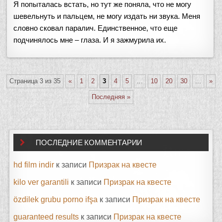
Я попыталась встать, но тут же поняла, что не могу
шевельнуть и пальцем, не могу издать ни звука. Меня
словно сковал паралич. Единственное, что еще
подчинялось мне – глаза. И я зажмурила их.
Страница 3 из 35
«
1
2
3
4
5
...
10
20
30
...
»
Последняя »
ПОСЛЕДНИЕ КОММЕНТАРИИ
hd film indir
к записи
Призрак на квесте
kilo ver garantili
к записи
Призрак на квесте
özdilek grubu porno ifşa
к записи
Призрак на квесте
guaranteed results
к записи
Призрак на квесте