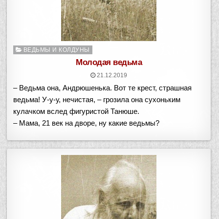
Опубликовано
ВЕДЬМЫ И КОЛДУНЫ
в
Молодая ведьма
21.12.2019
– Ведьма она, Андрюшенька. Вот те крест, страшная
ведьма! У-у-у, нечистая, – грозила она сухоньким
кулачком вслед фигуристой Танюше.
– Мама, 21 век на дворе, ну какие ведьмы?