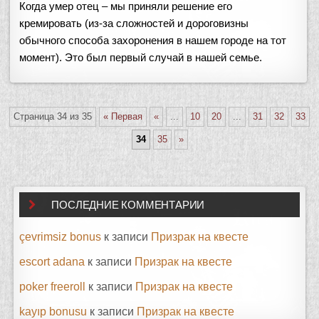
Когда умер отец – мы приняли решение его
кремировать (из-за сложностей и дороговизны
обычного способа захоронения в нашем городе на тот
момент). Это был первый случай в нашей семье.
Страница 34 из 35
« Первая
«
...
10
20
...
31
32
33
34
35
»
ПОСЛЕДНИЕ КОММЕНТАРИИ
çevrimsiz bonus
к записи
Призрак на квесте
escort adana
к записи
Призрак на квесте
poker freeroll
к записи
Призрак на квесте
kayıp bonusu
к записи
Призрак на квесте