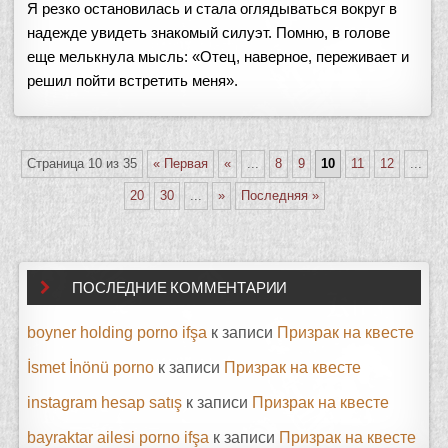
Я резко остановилась и стала оглядываться вокруг в
надежде увидеть знакомый силуэт. Помню, в голове
еще мелькнула мысль: «Отец, наверное, переживает и
решил пойти встретить меня».
Страница 10 из 35
« Первая
«
...
8
9
10
11
12
...
20
30
...
»
Последняя »
ПОСЛЕДНИЕ КОММЕНТАРИИ
boyner holding porno ifşa
к записи
Призрак на квесте
İsmet İnönü porno
к записи
Призрак на квесте
instagram hesap satış
к записи
Призрак на квесте
bayraktar ailesi porno ifşa
к записи
Призрак на квесте