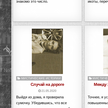
знакомо это число.
икоты, пере
Опубликовано
Опубликован
МИСТИЧЕСКИЕ ИСТОРИИ
МИСТИЧЕ
в
в
Случай на дороге
Между 
21.05.2020
Выйдя из дома, я проверила
Точнее, я у
сумочку. Убедившись, что все
повышенных