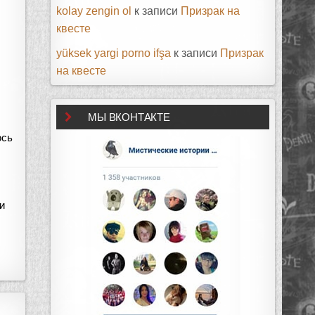
kolay zengin ol
к записи
Призрак на
квесте
yüksek yargi porno ifşa
к записи
Призрак
на квесте
МЫ ВКОНТАКТЕ
ось
и