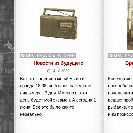
Опубликовано
Опубликован
МИСТИЧЕСКИЕ ИСТОРИИ
МИСТИЧЕ
в
в
Новости из будущего
Бр
14.10.2020
Вот что зацепило меня! Было и
Конечно же 
правда 18:08, но 5 июня наступало
поколебавш
лишь через 3 дня. Именно в этот
начала чита
день будет мой экзамен. А сегодня 1
вещах: проб
июня. Всё это было как-то
рыбалке, по
нереально.
ним происх