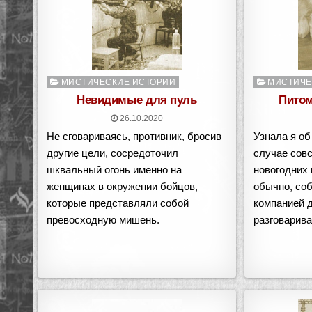
Опубликовано
Опубликован
МИСТИЧЕСКИЕ ИСТОРИИ
МИСТИЧЕ
в
в
Невидимые для пуль
Питом
26.10.2020
Не сговариваясь, противник, бросив
Узнала я об
другие цели, сосредоточил
случае совс
шквальный огонь именно на
новогодних 
женщинах в окружении бойцов,
обычно, со
которые представляли собой
компанией 
превосходную мишень.
разговарива