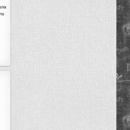
шла
ло