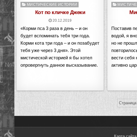
Опубликовано
Опубликован
МИСТИЧЕСКИЕ ИСТОРИИ
МИСТИЧЕ
в
в
Кот по кличке Джеки
Ми
20.12.2019
«Корми пса 3 раза в день – и он
Поставив пе
будет вспоминать тебя три года.
водой, я вн
Корми кота три года – и он позабудет
но не прошло
тебя уже через 3 дня». Этой
повторилос
мистической историей я бы хотел
вести себя 
опровергнуть данное высказывание.
активно ца
Страница 
Карта сайта