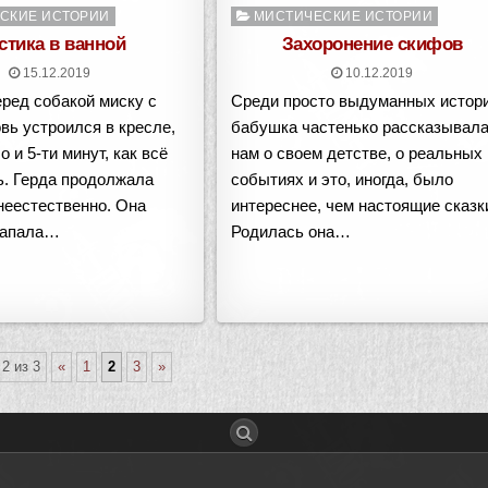
о
Опубликовано
СКИЕ ИСТОРИИ
МИСТИЧЕСКИЕ ИСТОРИИ
в
стика в ванной
Захоронение скифов
15.12.2019
10.12.2019
ред собакой миску с
Среди просто выдуманных истор
овь устроился в кресле,
бабушка частенько рассказывал
 и 5-ти минут, как всё
нам о своем детстве, о реальных
ь. Герда продолжала
событиях и это, иногда, было
неестественно. Она
интереснее, чем настоящие сказк
рапала…
Родилась она…
2 из 3
«
1
2
3
»