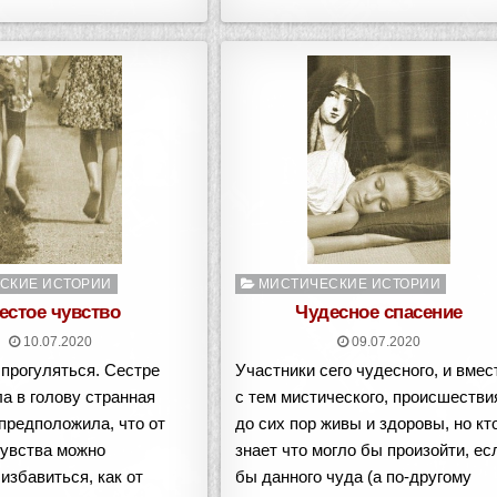
о
Опубликовано
СКИЕ ИСТОРИИ
МИСТИЧЕСКИЕ ИСТОРИИ
в
естое чувство
Чудесное спасение
10.07.2020
09.07.2020
прогуляться. Сестре
Участники сего чудесного, и вмес
а в голову странная
с тем мистического, происшестви
предположила, что от
до сих пор живы и здоровы, но кт
чувства можно
знает что могло бы произойти, ес
избавиться, как от
бы данного чуда (а по-другому