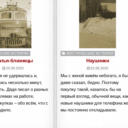
о
Опубликовано
СКИЕ ИСТОРИИ
МИСТИЧЕСКИЕ ИСТОРИИ
в
атья-близнецы
Наушники
25.09.2020
02.08.2020
я не удержалась и,
Мы с женой живём небогато, я бы
ись несколько минут,
даже сказал, бедно. Поэтому
ть. Дядя писал о разных
покупку такой, казалось бы на
лемах на работе,
первый взгляд, обычной вещи, ка
купках – обо всём, что с
новые наушники для телефона ж
одило.
мы постоянно откладывали.