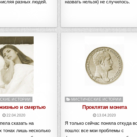
числяя разных людей.
назвать нельзя) не случилось.
о
Опубликовано
СКИЕ ИСТОРИИ
МИСТИЧЕСКИЕ ИСТОРИИ
в
жизнью и смертью
Проклятая монета
22.04.2020
13.04.2020
спела сказать на
Я только сейчас поняла откуда в
 тонах лишь несколько
пошло: все мои проблемы с