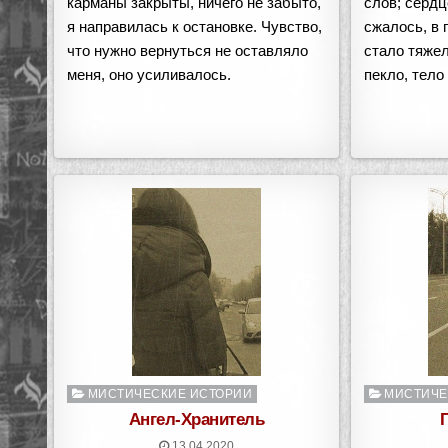
карманы закрыты, ничего не забыто,
слов; серд
я направилась к остановке. Чувство,
сжалось, в 
что нужно вернуться не оставляло
стало тяжел
меня, оно усиливалось.
пекло, тело
Опубликовано
Опубликован
МИСТИЧЕСКИЕ ИСТОРИИ
МИСТИЧЕ
в
в
Ангел-Хранитель
13.04.2020