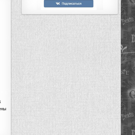
к
ены