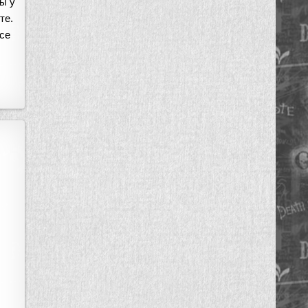
ы у
те.
все