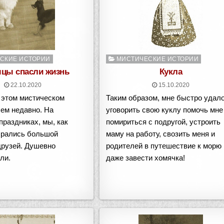
о
Опубликовано
СКИЕ ИСТОРИИ
МИСТИЧЕСКИЕ ИСТОРИИ
в
цы спасли жизнь
Кукла
22.10.2020
15.10.2020
 этом мистическом
Таким образом, мне быстро удал
ем недавно. На
уговорить свою куклу помочь мне
праздниках, мы, как
помириться с подругой, устроить
брались большой
маму на работу, свозить меня и
друзей. Душевно
родителей в путешествие к морю 
ли.
даже завести хомячка!