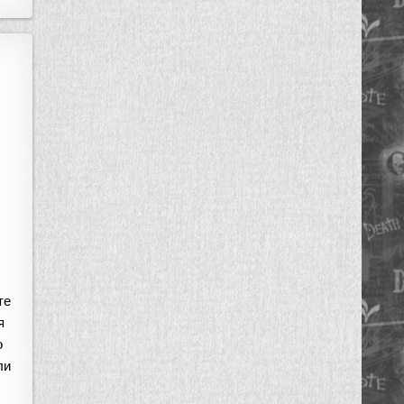
те
я
о
ли