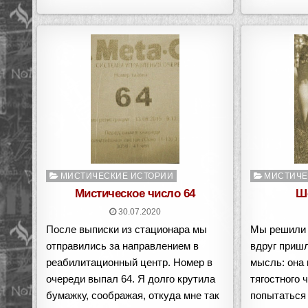
Опубликовано
Опубликован
МИСТИЧЕСКИЕ ИСТОРИИ
МИСТИЧЕ
в
в
Мистическое число 64
Ш
30.07.2020
После выписки из стационара мы
Мы решили 
отправились за направлением в
вдруг пришл
реабилитационный центр. Номер в
мысль: она 
очереди выпал 64. Я долго крутила
тягостного 
бумажку, соображая, откуда мне так
попытаться 