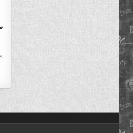
ий
а
и.