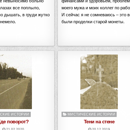
це невыносимо больно
финансами и здоровьем, проблем
глазах все поплыло,
моего мужа и моих коллег по рабо
о дышать, в груди жутко
И сейчас я не сомневаюсь – это 
 немело.
были проделки старой монеты.
о
Опубликовано
СКИЕ ИСТОРИИ
МИСТИЧЕСКИЕ ИСТОРИИ
в
Где поворот?
Тени на стене
21.02.2020
20.12.2019