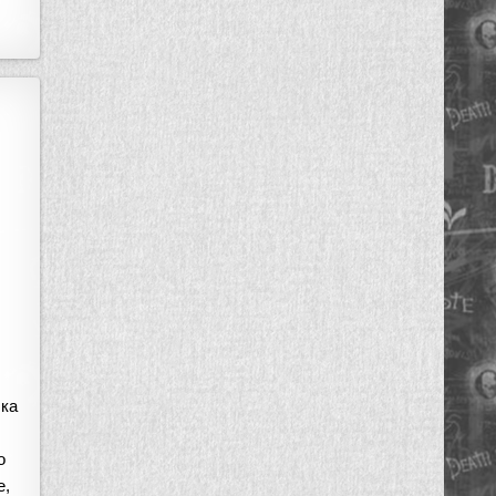
лка
о
е,