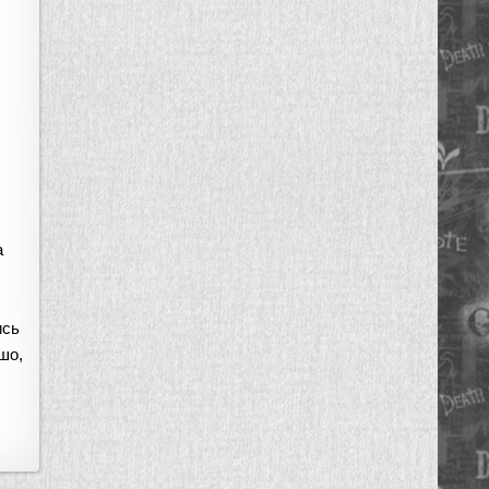
м
а
ись
шо,