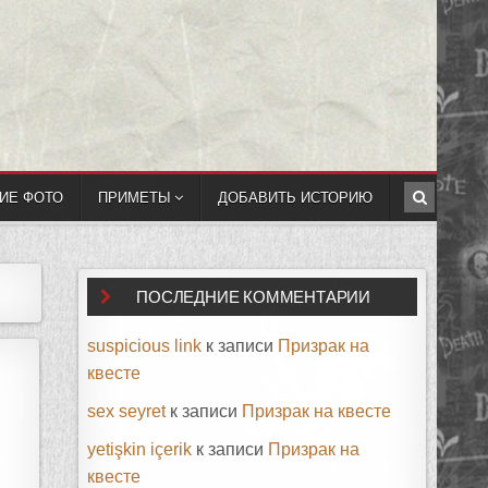
ИЕ ФОТО
ПРИМЕТЫ
ДОБАВИТЬ ИСТОРИЮ
ПОСЛЕДНИЕ КОММЕНТАРИИ
suspicious link
к записи
Призрак на
квесте
sex seyret
к записи
Призрак на квесте
yetişkin içerik
к записи
Призрак на
квесте