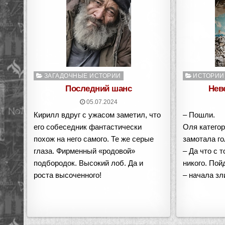
Опубликовано
Опубликован
ЗАГАДОЧНЫЕ ИСТОРИИ
ИСТОРИИ
в
в
Последний шанс
Нев
05.07.2024
Кирилл вдруг с ужасом заметил, что
– Пошли.
его собеседник фантастически
Оля категор
похож на него самого. Те же серые
замотала го
глаза. Фирменный «родовой»
– Да что с 
подбородок. Высокий лоб. Да и
никого. Пой
роста высоченного!
– начала зл