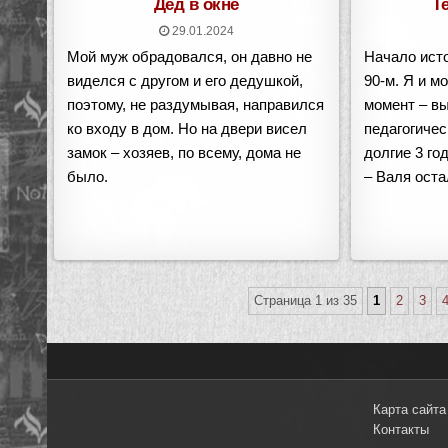
Дед в окне
Т
29.01.2024
Мой муж обрадовался, он давно не
Начало исто
виделся с другом и его дедушкой,
90-м. Я и м
поэтому, не раздумывая, направился
момент – в
ко входу в дом. Но на двери висел
педагогичес
замок – хозяев, по всему, дома не
долгие 3 го
было.
– Валя оста
Страница 1 из 35
1
2
3
Карта сайта
Контакты