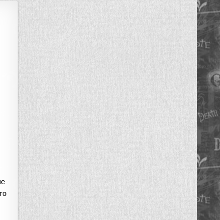
ше
то