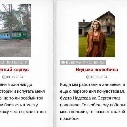
о
Опубликовано
КИ ПРО ШКОЛУ
ВЕДЬМЫ И КОЛДУНЫ
в
ятый корпус
Ведьма полюбила
09.05.2024
07.05.2024
шный охотник до
Когда мы работали в Залаевке, я
торий и испугать меня
еще с первого дня почувствовал,
, но то ли особый тон
будто Надежда на Сергея глаз
ли близость к месту
положила. То в обед ему поболь
кажу честно, мне стало
мяса положит, то позовет с какой-
просьбой.