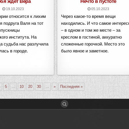
ебя ждёт Вера
Нечто в пустоте
19.10.2023
05.10.2023
рии относится к лихим
Через какое-то время вещи
оя подруга Валя на тот
находились. И что самое интерес
ыпускницы
– в одном и том же месте – за
кого института. На
креслом в гостиной, аккуратно
да судьба нас разлучила
сложенные горочкой. Место это
лась в городе.
было явное и заметное.
4
5
...
10
20
30
...
»
Последняя »