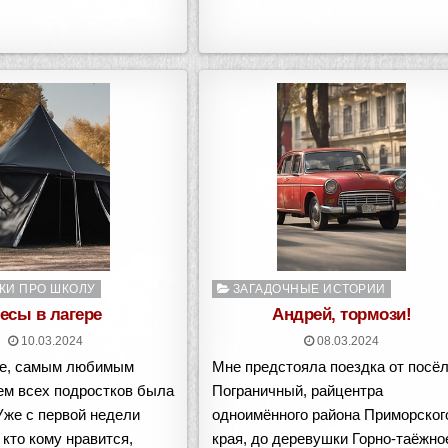
о
Опубликовано
КИ ПРО ШКОЛУ
ЗАГАДОЧНЫЕ ИСТОРИИ
в
есы в лагере
Андрей, тормози!
10.03.2024
08.03.2024
ое, самым любимым
Мне предстояла поездка от посё
ем всех подростков была
Пограничный, райцентра
Уже с первой недели
одноимённого района Приморског
кто кому нравится,
края, до деревушки Горно-таёжно