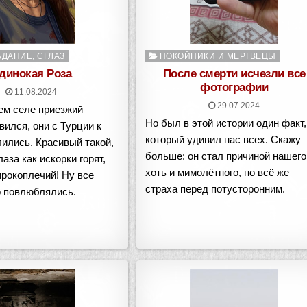
о
Опубликовано
АДАНИЕ, СГЛАЗ
ПОКОЙНИКИ И МЕРТВЕЦЫ
в
динокая Роза
После смерти исчезли все
фотографии
11.08.2024
29.07.2024
ем селе приезжий
Но был в этой истории один факт,
вился, они с Турции к
который удивил нас всех. Скажу
ились. Красивый такой,
больше: он стал причиной нашего
аза как искорки горят,
хоть и мимолётного, но всё же
рокоплечий! Ну все
страха перед потусторонним.
о повлюблялись.