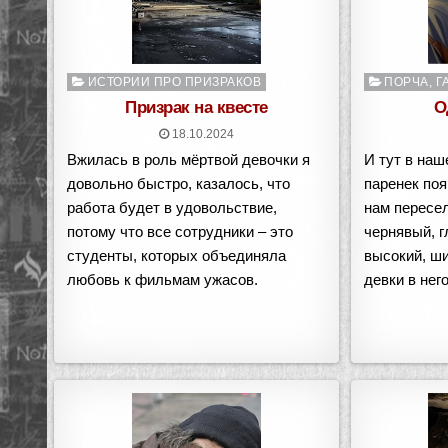
Опубликовано
Опубликован
ИСТОРИИ ПРО ПРИЗРАКОВ
ПОРЧА, Г
в
в
Призрак на квесте
О
18.10.2024
Вжилась в роль мёртвой девочки я
И тут в наш
довольно быстро, казалось, что
паренек поя
работа будет в удовольствие,
нам пересел
потому что все сотрудники – это
чернявый, гл
студенты, которых объединяла
высокий, ши
любовь к фильмам ужасов.
девки в нег