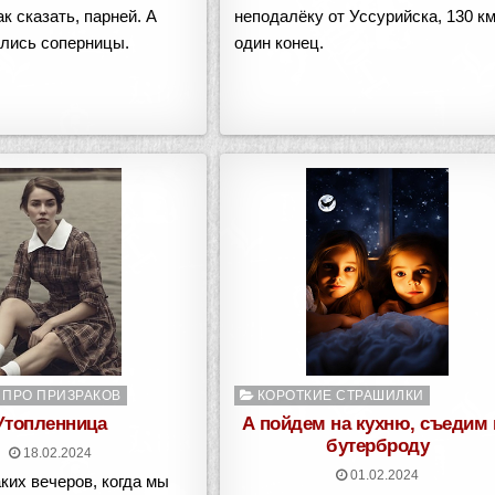
ак сказать, парней. А
неподалёку от Уссурийска, 130 км
ились соперницы.
один конец.
о
Опубликовано
 ПРО ПРИЗРАКОВ
КОРОТКИЕ СТРАШИЛКИ
в
Утопленница
А пойдем на кухню, съедим 
бутерброду
18.02.2024
01.02.2024
аких вечеров, когда мы