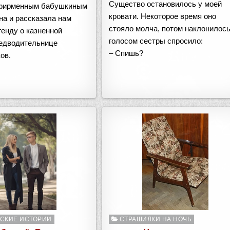
Существо остановилось у моей
 фирменным бабушкиным
кровати. Некоторое время оно
на и рассказала нам
стояло молча, потом наклонилось
енду о казненной
голосом сестры спросило:
едводительнице
– Спишь?
ов.
о
Опубликовано
СКИЕ ИСТОРИИ
СТРАШИЛКИ НА НОЧЬ
в