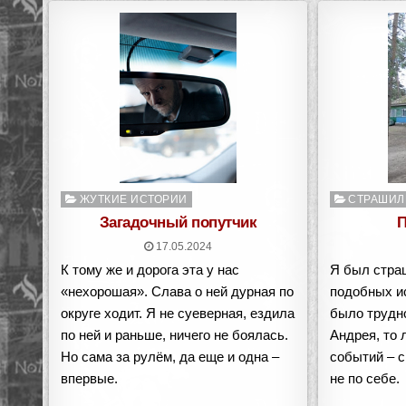
Опубликовано
Опубликован
ЖУТКИЕ ИСТОРИИ
СТРАШИЛ
в
в
Загадочный попутчик
П
17.05.2024
К тому же и дорога эта у нас
Я был стра
«нехорошая». Cлава о ней дурная по
подобных ис
округе ходит. Я не суеверная, ездила
было трудно
по ней и раньше, ничего не боялась.
Андрея, то 
Но сама за рулём, да еще и одна –
событий – с
впервые.
не по себе.