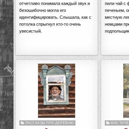
отчетливо понимала каждый звук и
пили чай с
безошибочно могла его
печеньем, о
идентифицировать. Слышала, как с
местную лег
потолка спрыгнул кто-то очень
немцами пр
увесистый.
подпольщик
Опубликовано
Опубликован
РАССКАЗЫ ПРО ДЕРЕВНЮ
МИСТИЧЕ
в
в