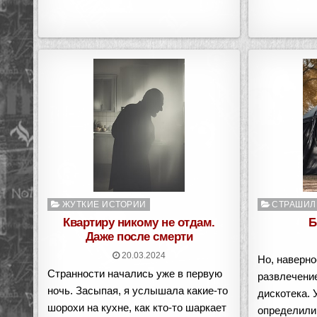
Опубликовано
Опубликован
ЖУТКИЕ ИСТОРИИ
СТРАШИЛ
в
в
Квартиру никому не отдам.
Б
Даже после смерти
20.03.2024
Но, наверн
Странности начались уже в первую
развлечени
ночь. Засыпая, я услышала какие-то
дискотека. 
шорохи на кухне, как кто-то шаркает
определили 