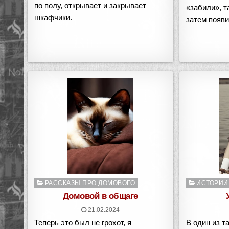
по полу, открывает и закрывает
«забили», т
шкафчики.
затем появ
Опубликовано
Опубликован
РАССКАЗЫ ПРО ДОМОВОГО
ИСТОРИИ
в
в
Домовой в общаге
21.02.2024
Теперь это был не грохот, я
В один из т