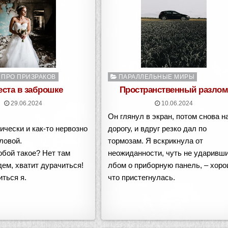
о
Опубликовано
 ПРО ПРИЗРАКОВ
ПАРАЛЛЕЛЬНЫЕ МИРЫ
в
еста в заброшке
Пространственный разло
29.06.2024
10.06.2024
Он глянул в экран, потом снова н
ически и как-то нервозно
дорогу, и вдруг резко дал по
ловой.
тормозам. Я вскрикнула от
тобой такое? Нет там
неожиданности, чуть не ударивш
дем, хватит дурачиться!
лбом о приборную панель, – хоро
иться я.
что пристегнулась.